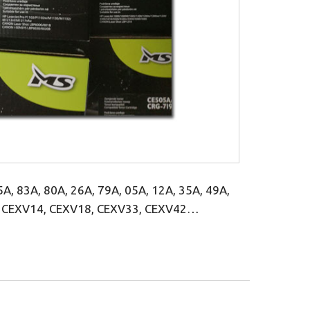
A, 83A, 80A, 26A, 79A, 05A, 12A, 35A, 49A,
V5, CEXV14, CEXV18, CEXV33, CEXV42…