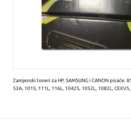
Zamjenski toneri za HP, SAMSUNG i CANON pisače: 85
53A, 101S, 111L, 116L, 1042S, 1052L, 1082L, CEX