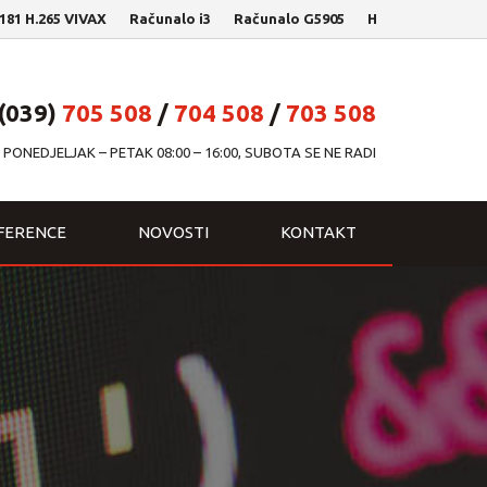
 H.265 VIVAX
Računalo i3
Računalo G5905
HP Laptop 15-da202
(039)
705 508
/
704 508
/
703 508
PONEDJELJAK – PETAK 08:00 – 16:00, SUBOTA SE NE RADI
FERENCE
NOVOSTI
KONTAKT