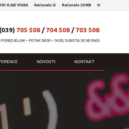
H.265 VIVAX
Računalo i3
Računalo G5905
HP Laptop 15-da202
(039)
705 508
/
704 508
/
703 508
PONEDJELJAK – PETAK 08:00 – 16:00, SUBOTA SE NE RADI
FERENCE
NOVOSTI
KONTAKT